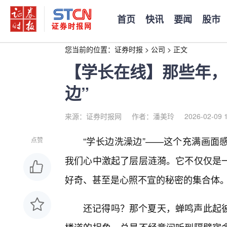
首页
快讯
要闻
股市
您当前的位置：
证券时报
>
公司
>
正文
【学长在线】那些年，
边”
来源：证券时报网
作者：潘美玲
2026-02-09 
“学长边洗澡边”——这个充满画面
点赞
我们心中激起了层层涟漪。它不仅仅是
好奇、甚至是心照不宣的秘密的集合体
还记得吗？那个夏天，蝉鸣声此起