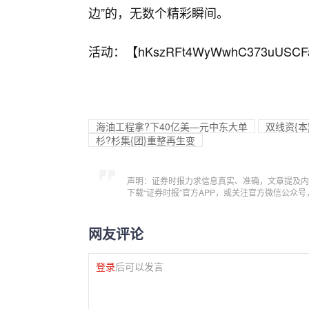
边”的，无数个精彩瞬间。
活动：【
hKszRFt4WyWwhC373uUSCF
海油工程拿?下40亿美—元中东大单
双线资{
杉?杉集{团}重整再生变
声明：证券时报力求信息真实、准确，文章提及内
下载“证券时报”官方APP，或关注官方微信公众
网友评论
登录
后可以发言