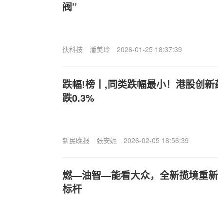
阀”
快科技
潘美玲
2026-01-25 18:37:39
跌幅!榜丨,同类跌幅最小！港股创新药E
跌0.3%
新民晚报
张安妮
2026-02-05 18:56:39
燃—油智—能看大众，全新揽境重新定
标杆